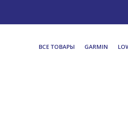
В связи постоянно изменяющимися условиями, уточняйте н
ВСЕ ТОВАРЫ
GARMIN
LO