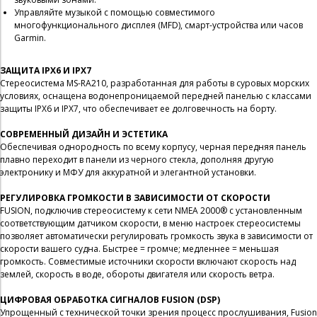
Управляйте музыкой с помощью совместимого
многофункционального дисплея (MFD), смарт-устройства или часов
Garmin.
ЗАЩИТА IPX6 И IPX7
Стереосистема MS-RA210, разработанная для работы в суровых морских
условиях, оснащена водонепроницаемой передней панелью с классами
защиты IPX6 и IPX7, что обеспечивает ее долговечность на борту.
СОВРЕМЕННЫЙ ДИЗАЙН И ЭСТЕТИКА
Обеспечивая однородность по всему корпусу, черная передняя панель
плавно переходит в панели из черного стекла, дополняя другую
электронику и МФУ для аккуратной и элегантной установки.
РЕГУЛИРОВКА ГРОМКОСТИ В ЗАВИСИМОСТИ ОТ СКОРОСТИ
FUSION, подключив стереосистему к сети NMEA 2000® с установленным
соответствующим датчиком скорости, в меню настроек стереосистемы
позволяет автоматически регулировать громкость звука в зависимости от
скорости вашего судна. Быстрее = громче; медленнее = меньшая
громкость. Совместимые источники скорости включают скорость над
землей, скорость в воде, обороты двигателя или скорость ветра.
ЦИФРОВАЯ ОБРАБОТКА СИГНАЛОВ FUSION (DSP)
Упрощенный с технической точки зрения процесс прослушивания, Fusion