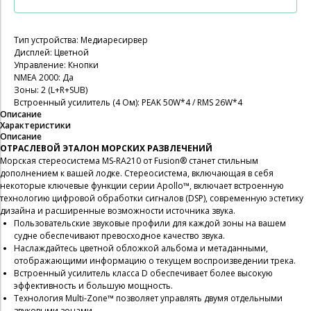
Тип устройства: Медиаресирвер
Дисплей: Цветной
Управление: Кнопки
NMEA 2000: Да
Зоны: 2 (L+R+SUB)
Встроенный усилитель (4 Ом): PEAK 50W*4 / RMS 26W*4
Описание
Характеристики
Описание
ОТРАСЛЕВОЙ ЭТАЛОН МОРСКИХ РАЗВЛЕЧЕНИЙ
Морская стереосистема MS-RA210 от Fusion® станет стильным
дополнением к вашей лодке. Стереосистема, включающая в себя
некоторые ключевые функции серии Apollo™, включает встроенную
технологию цифровой обработки сигналов (DSP), современную эстетику
дизайна и расширенные возможности источника звука.
Пользовательские звуковые профили для каждой зоны на вашем
судне обеспечивают превосходное качество звука.
Наслаждайтесь цветной обложкой альбома и метаданными,
отображающими информацию о текущем воспроизведении трека.
Встроенный усилитель класса D обеспечивает более высокую
эффективность и большую мощность.
Технология Multi-Zone™ позволяет управлять двумя отдельными
звуковыми зонами.