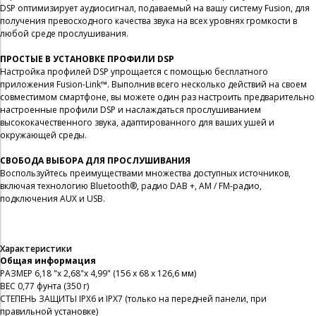
DSP оптимизирует аудиосигнал, подаваемый на вашу систему Fusion, для
получения превосходного качества звука на всех уровнях громкости в
любой среде прослушивания.
ПРОСТЫЕ В УСТАНОВКЕ ПРОФИЛИ DSP
Настройка профилей DSP упрощается с помощью бесплатного
приложения Fusion-Link™. Выполнив всего несколько действий на своем
совместимом смартфоне, вы можете один раз настроить предварительно
настроенные профили DSP и наслаждаться прослушиванием
высококачественного звука, адаптированного для ваших ушей и
окружающей среды.
СВОБОДА ВЫБОРА ДЛЯ ПРОСЛУШИВАНИЯ
Воспользуйтесь преимуществами множества доступных источников,
включая технологию Bluetooth®, радио DAB +, AM / FM-радио,
подключения AUX и USB.
Характеристики
Общая информация
РАЗМЕР 6,18 "x 2,68"x 4,99" (156 x 68 x 126,6 мм)
ВЕС 0,77 фунта (350 г)
СТЕПЕНЬ ЗАЩИТЫ IPX6 и IPX7 (только на передней панели, при
правильной установке)