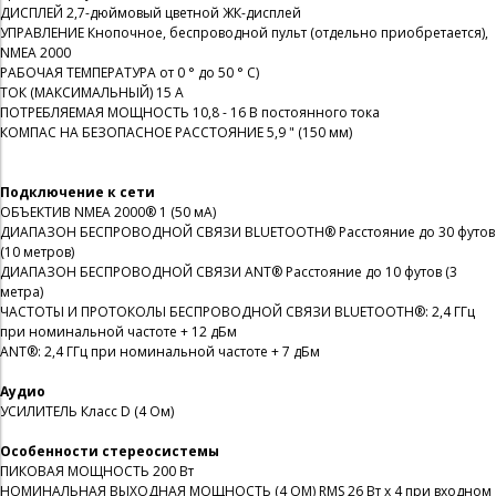
ДИСПЛЕЙ 2,7-дюймовый цветной ЖК-дисплей
УПРАВЛЕНИЕ Кнопочное, беспроводной пульт (отдельно приобретается),
NMEA 2000
РАБОЧАЯ ТЕМПЕРАТУРА от 0 ° до 50 ° C)
ТОК (МАКСИМАЛЬНЫЙ) 15 А
ПОТРЕБЛЯЕМАЯ МОЩНОСТЬ 10,8 - 16 В постоянного тока
КОМПАС НА БЕЗОПАСНОЕ РАССТОЯНИЕ 5,9 " (150 мм)
Подключение к сети
ОБЪЕКТИВ NMEA 2000® 1 (50 мА)
ДИАПАЗОН БЕСПРОВОДНОЙ СВЯЗИ BLUETOOTH® Расстояние до 30 футов
(10 метров)
ДИАПАЗОН БЕСПРОВОДНОЙ СВЯЗИ ANT® Расстояние до 10 футов (3
метра)
ЧАСТОТЫ И ПРОТОКОЛЫ БЕСПРОВОДНОЙ СВЯЗИ BLUETOOTH®: 2,4 ГГц
при номинальной частоте + 12 дБм
ANT®: 2,4 ГГц при номинальной частоте + 7 дБм
Аудио
УСИЛИТЕЛЬ Класс D (4 Ом)
Особенности стереосистемы
ПИКОВАЯ МОЩНОСТЬ 200 Вт
НОМИНАЛЬНАЯ ВЫХОДНАЯ МОЩНОСТЬ (4 ОМ) RMS 26 Вт x 4 при входном