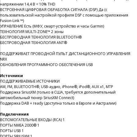
напряжении 14,4 В < 10% THD
ВСТРОЕННАЯ ЦИФРОВАЯ ОБРАБОТКА СИГНАЛА (DSP) Да (с
пользовательской настройкой профиля DSP с помощью приложения
Fusion-Link ™)
УПРАВЛЕНИЕ Есть (МФУ, смарт-устройство и часы Garmin)
ТЕХНОЛОГИЯ MULTI-ZONE™️ 2 зоны
БЕСПРОВОДНАЯ ТЕХНОЛОГИЯ BLUETOOTH®
БЕСПРОВОДНАЯ ТЕХНОЛОГИЯ ANT®
ПОДДЕРЖИВАЕТ ПРОВОДНОЙ ПУЛЬТ ДИСТАНЦИОННОГО УПРАВЛЕНИЯ
NRX
ОБНОВЛЕНИЯ ПРОГРАММНОГО ОБЕСПЕЧЕНИЯ USB
Источники
ПОДДЕРЖИВАЕМЫЕ ИСТОЧНИКИ
AM, FM, BLUETOOTH®, USB-аудио, iPhone®, iPod®, AUX x1, MTP
Поддержка SiriusXM (только в США, требуется дополнительный
автомобильный тюнер SiriusXM Connect)
Поддержка DAB + ready (доступна только в Европе и Австралии)
Подключения
ВСПОМОГАТЕЛЬНЫЕ ВХОДЫ (RCA) 1
ПОРТЫ NMEA 2000® 1
ПОРТЫ USB 1
ПОРТЫ SIRIUSXM 1