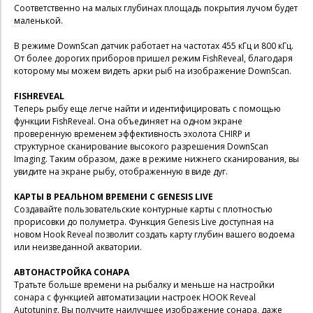
Соответственно на малых глубинах площадь покрытия лучом будет
маленькой.
В режиме DownScan датчик работает на частотах 455 кГц и 800 кГц.
От более дорогих приборов пришел режим FishReveal, благодаря
которому мы можем видеть арки рыб на изображение DownScan.
FISHREVEAL
Теперь рыбу еще легче найти и идентифицировать с помощью
функции FishReveal. Она объединяет на одном экране
проверенную временем эффективность эхолота CHIRP и
структурное сканирование высокого разрешения DownScan
Imaging. Таким образом, даже в режиме нижнего сканирования, вы
увидите на экране рыбу, отображенную в виде дуг.
КАРТЫ В РЕАЛЬНОМ ВРЕМЕНИ С GENESIS LIVE
Создавайте пользовательские контурные карты с плотностью
прорисовки до полуметра. Функция Genesis Live доступная на
новом Hook Reveal позволит создать карту глубин вашего водоема
или неизведанной акватории.
АВТОНАСТРОЙКА СОНАРА
Тратьте больше времени на рыбалку и меньше на настройки
сонара с функцией автоматизации настроек HOOK Reveal
Autotuning. Вы получите наилучшее изображение сонара, даже