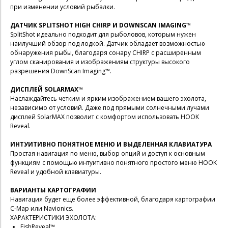
при изменении условий рыбалки.
ДАТЧИК SPLITSHOT HIGH CHIRP И DOWNSCAN IMAGING™
SplitShot идеально подходит для рыболовов, которым нужен
наилучший обзор под лодкой. Датчик обладает возможностью
обнаружения рыбы, благодаря сонару CHIRP с расширенным
углом сканирования и изображениям структуры высокого
разрешения DownScan Imaging™.
ДИСПЛЕЙ SOLARMAX™
Наслаждайтесь четким и ярким изображением вашего эхолота,
независимо от условий. Даже под прямыми солнечными лучами
дисплей SolarMAX позволит с комфортом использовать HOOK
Reveal.
ИНТУИТИВНО ПОНЯТНОЕ МЕНЮ И ВЫДЕЛЕННАЯ КЛАВИАТУРА
Простая навигация по меню, выбор опций и доступ к основным
функциям с помощью интуитивно понятного простого меню HOOK
Reveal и удобной клавиатуры.
ВАРИАНТЫ КАРТОГРАФИИ
Навигация будет еще более эффективной, благодаря картографии
С-Map или Navionics.
ХАРАКТЕРИСТИКИ ЭХОЛОТА:
FishReveal™