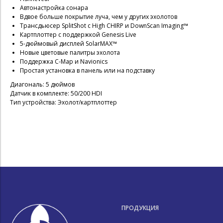
Автонастройка сонара
Вдвое больше покрытие луча, чем у других эхолотов
Трансдьюсер SplitShot с High CHIRP и DownScan Imaging™
Картплоттер с поддержкой Genesis Live
5-дюймовый дисплей SolarMAX™
Новые цветовые палитры эхолота
Поддержка С-Map и Navionics
Простая установка в панель или на подставку
Диагональ: 5 дюймов
Датчик в комплекте: 50/200 HDI
Тип устройства: Эхолот/картплоттер
ПРОДУКЦИЯ