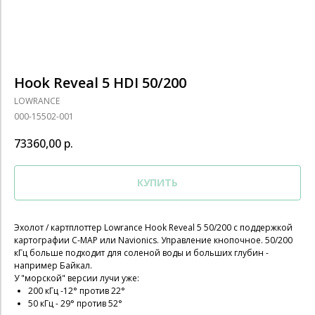
Hook Reveal 5 HDI 50/200
LOWRANCE
000-15502-001
73360,00
р.
КУПИТЬ
Эхолот / картплоттер Lowrance Hook Reveal 5 50/200 с поддержкой
картографии C-MAP или Navionics. Управление кнопочное. 50/200
кГц больше подходит для соленой воды и больших глубин -
например Байкал.
У "морской" версии лучи уже:
200 кГц -12° против 22°
50 кГц - 29° против 52°