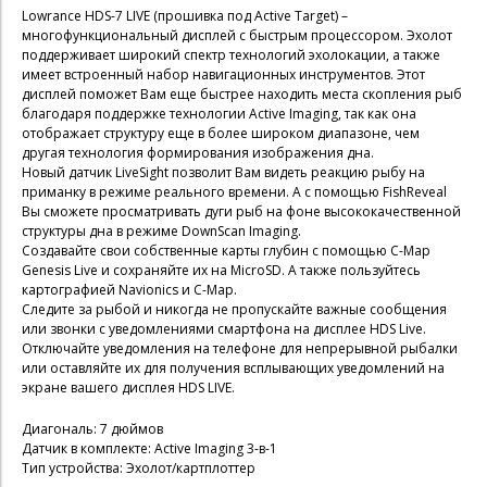
Lowrance HDS-7 LIVE (прошивка под Active Target) –
многофункциональный дисплей с быстрым процессором. Эхолот
поддерживает широкий спектр технологий эхолокации, а также
имеет встроенный набор навигационных инструментов. Этот
дисплей поможет Вам еще быстрее находить места скопления рыб
благодаря поддержке технологии Active Imaging, так как она
отображает структуру еще в более широком диапазоне, чем
другая технология формирования изображения дна.
Новый датчик LiveSight позволит Вам видеть реакцию рыбу на
приманку в режиме реального времени. А с помощью FishReveal
Вы сможете просматривать дуги рыб на фоне высококачественной
структуры дна в режиме DownScan Imaging.
Создавайте свои собственные карты глубин с помощью С-Map
Genesis Live и сохраняйте их на MicroSD. А также пользуйтесь
картографией Navionics и С-Map.
Следите за рыбой и никогда не пропускайте важные сообщения
или звонки с уведомлениями смартфона на дисплее HDS Live.
Отключайте уведомления на телефоне для непрерывной рыбалки
или оставляйте их для получения всплывающих уведомлений на
экране вашего дисплея HDS LIVE.
Диагональ: 7 дюймов
Датчик в комплекте: Active Imaging 3-в-1
Тип устройства: Эхолот/картплоттер